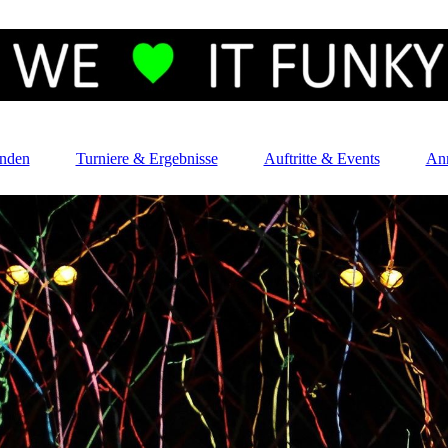
enden
Turniere & Ergebnisse
Auftritte & Events
An